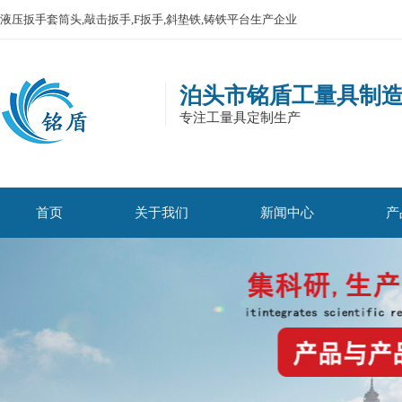
液压扳手套筒头,敲击扳手,F扳手,斜垫铁,铸铁平台生产企业
泊头市铭盾工量具制
专注工量具定制生产
首页
关于我们
新闻中心
产