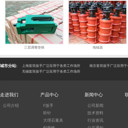
三层调整垫铁
地锚器
城市分站:
上海套筒扳手广泛应用于各类工作场所
南京套筒扳手广泛应用于
无锡套筒扳手广泛应用于各类工作场所
走进我们
产品中心
新闻中心
公司介绍
F扳手
公司新闻
听针
技术资料
大理石量具
行业资讯
斜垫铁
公共通知