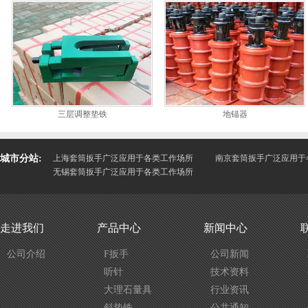
三层调整垫铁
地锚器
城市分站:
上海套筒扳手广泛应用于各类工作场所
南京套筒扳手广泛应用于
无锡套筒扳手广泛应用于各类工作场所
走进我们
产品中心
新闻中心
公司介绍
F扳手
公司新闻
听针
技术资料
大理石量具
行业资讯
斜垫铁
公共通知