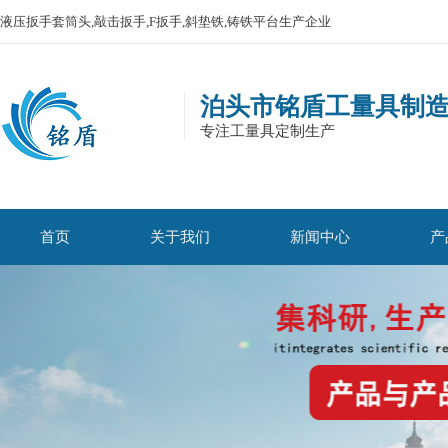
液压扳手套筒头,敲击扳手,F扳手,斜垫铁,铸铁平台生产企业
泊头市铭盾工量具制
专注工量具定制生产
首页
关于我们
新闻中心
产