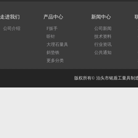
走进我们
产品中心
新闻中心
公司介绍
F扳手
公司新闻
听针
技术资料
大理石量具
行业资讯
斜垫铁
公共通知
更多分类
版权所有© 泊头市铭盾工量具制