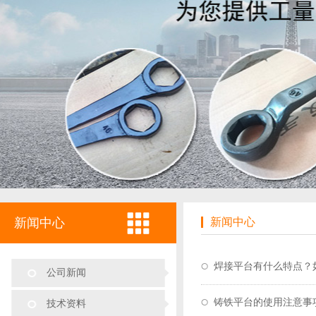
新闻中心
新闻中心
焊接平台有什么特点？
公司新闻
铸铁平台的使用注意事
技术资料