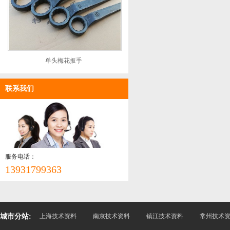
单头梅花扳手
联系我们
服务电话：
13931799363
城市分站:
上海技术资料
南京技术资料
镇江技术资料
常州技术