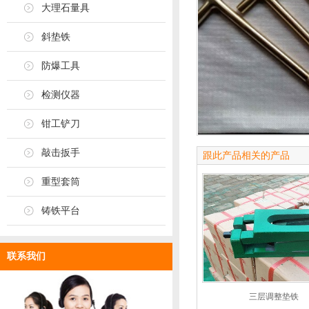
大理石量具
斜垫铁
防爆工具
检测仪器
钳工铲刀
敲击扳手
跟此产品相关的产品
重型套筒
铸铁平台
联系我们
三层调整垫铁