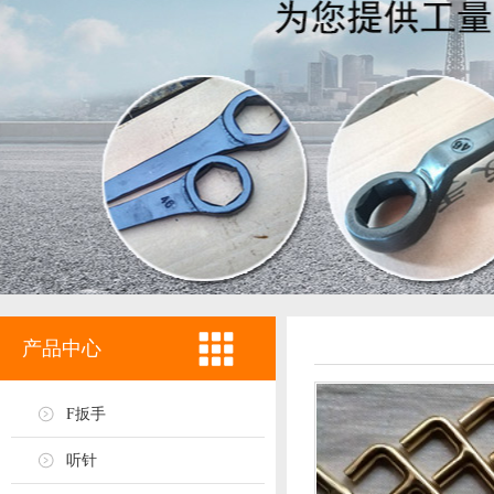
产品中心
F扳手
听针