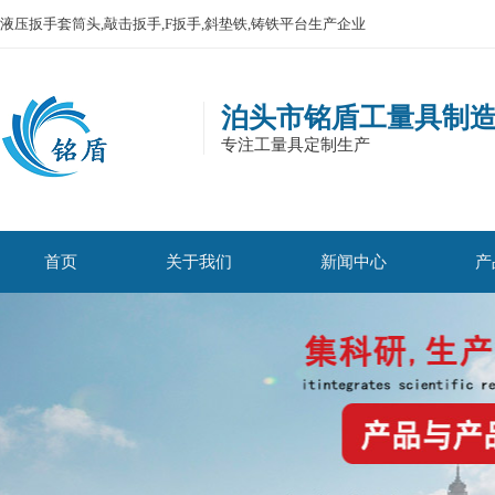
液压扳手套筒头,敲击扳手,F扳手,斜垫铁,铸铁平台生产企业
泊头市铭盾工量具制
专注工量具定制生产
首页
关于我们
新闻中心
产