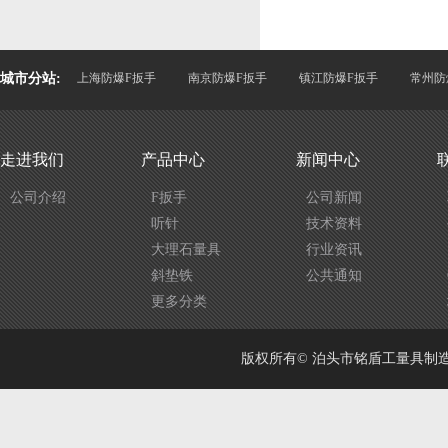
城市分站:
上海防爆F扳手
南京防爆F扳手
镇江防爆F扳手
常州防
走进我们
产品中心
新闻中心
公司介绍
F扳手
公司新闻
听针
技术资料
大理石量具
行业资讯
斜垫铁
公共通知
更多分类
版权所有© 泊头市铭盾工量具制