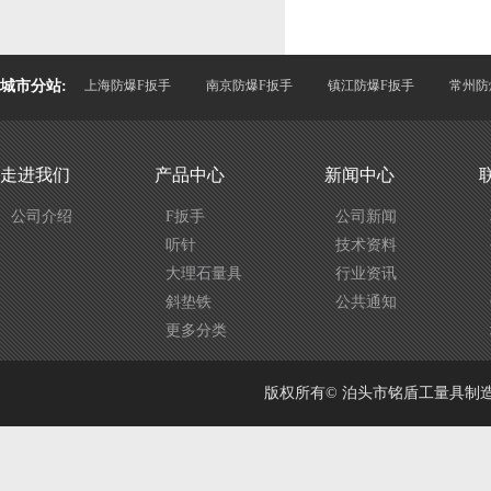
城市分站:
上海防爆F扳手
南京防爆F扳手
镇江防爆F扳手
常州防
走进我们
产品中心
新闻中心
公司介绍
F扳手
公司新闻
听针
技术资料
大理石量具
行业资讯
斜垫铁
公共通知
更多分类
版权所有© 泊头市铭盾工量具制