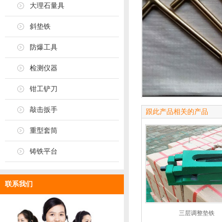
大理石量具
斜垫铁
防爆工具
检测仪器
钳工铲刀
敲击扳手
跟此产品相关的产品
重型套筒
铸铁平台
联系我们
三层调整垫铁