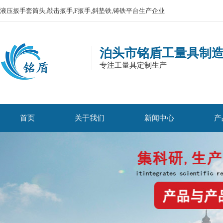
液压扳手套筒头,敲击扳手,F扳手,斜垫铁,铸铁平台生产企业
泊头市铭盾工量具制
专注工量具定制生产
首页
关于我们
新闻中心
产