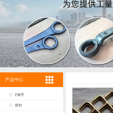
产品中心
F扳手
听针