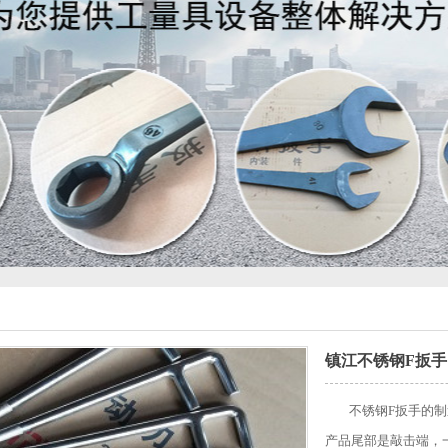
镇江不锈钢F扳手
不锈钢F扳手的制造
产品尾部是敲击端，