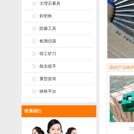
大理石量具
斜垫铁
防爆工具
检测仪器
钳工铲刀
敲击扳手
跟此产品相
重型套筒
铸铁平台
联系我们
三