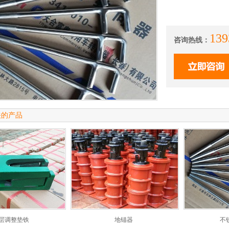
139
咨询热线：
关的产品
层调整垫铁
地锚器
不