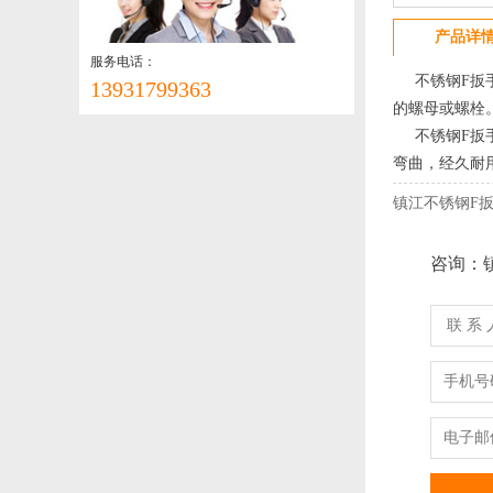
产品详
服务电话：
不锈钢F扳手
13931799363
的螺母或螺栓
不锈钢F扳手
弯曲，经久耐
镇江不锈钢F扳
咨询：
联 系 
手机号
电子邮