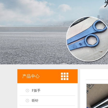
产品中心
F扳手
听针