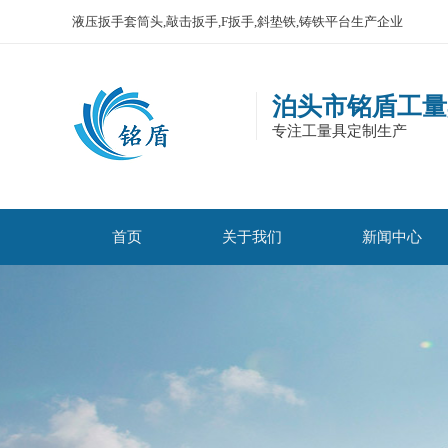
液压扳手套筒头,敲击扳手,F扳手,斜垫铁,铸铁平台生产企业
泊头市铭盾工量
专注工量具定制生产
首页
关于我们
新闻中心