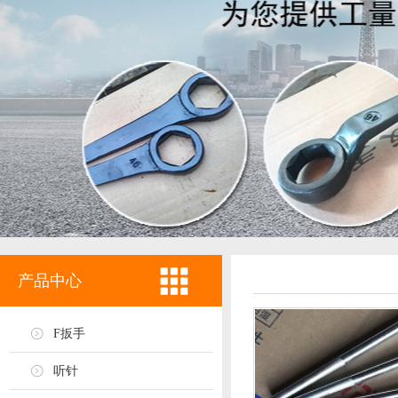
产品中心
F扳手
听针