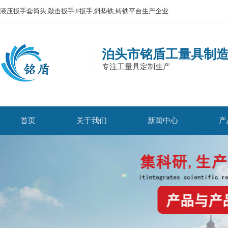
液压扳手套筒头,敲击扳手,F扳手,斜垫铁,铸铁平台生产企业
泊头市铭盾工量具制
专注工量具定制生产
首页
关于我们
新闻中心
产