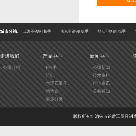
城市分站:
上海不锈钢F扳手
南京不锈钢F扳手
镇江不锈钢F扳手
走进我们
产品中心
新闻中心
公司介绍
F扳手
公司新闻
听针
技术资料
大理石量具
行业资讯
斜垫铁
公共通知
更多分类
版权所有© 泊头市铭盾工量具制