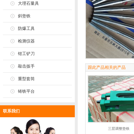
大理石量具
斜垫铁
防爆工具
检测仪器
钳工铲刀
敲击扳手
跟此产品相关的产品
重型套筒
铸铁平台
联系我们
三层调整垫铁