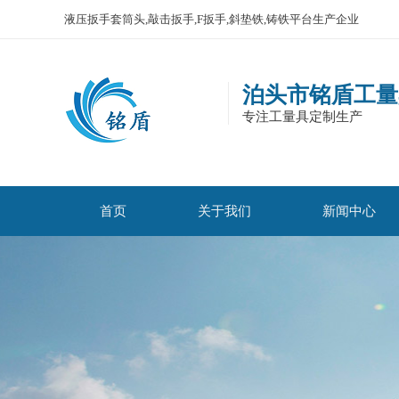
液压扳手套筒头,敲击扳手,F扳手,斜垫铁,铸铁平台生产企业
泊头市铭盾工量
专注工量具定制生产
首页
关于我们
新闻中心