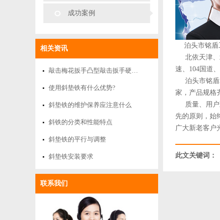
成功案例
泊头市铭盾工
相关资讯
北依天津、北
速、104国
敲击梅花扳手凸型敲击扳手硬度检测方法
泊头市铭盾工
使用斜垫铁有什么优势?
家，产品规格
质量、用户至
斜垫铁的维护保养应注意什么
先的原则，始
斜铁的分类和性能特点
广大新老客户
斜垫铁的平行与调整
此文关键词：
斜垫铁安装要求
联系我们