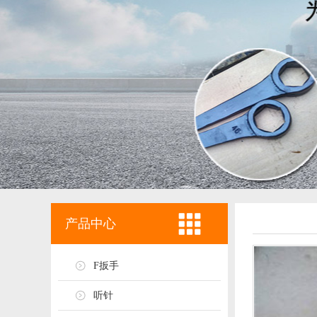
产品中心
F扳手
听针