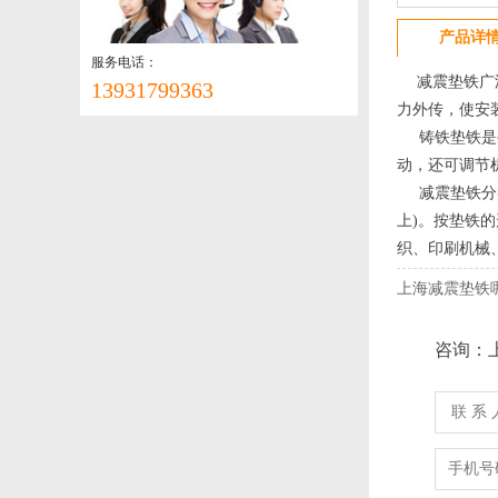
产品详
服务电话：
减震垫铁广泛
13931799363
力外传，使安
铸铁垫铁是生
动，还可调节
减震垫铁分类
上)。按垫铁
织、印刷机械
上海减震垫铁
咨询：
联 系 
手机号