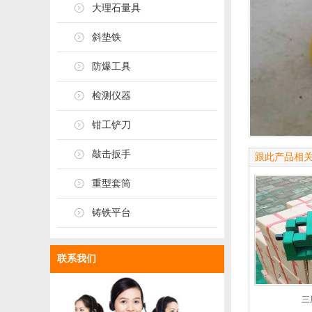
大理石量具
斜垫铁
防爆工具
检测仪器
钳工铲刀
敲击扳手
跟此产品相
重型套筒
铸铁平台
联系我们
三