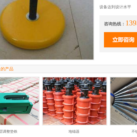
设备达到设计水平
139
咨询热线：
关的产品
层调整垫铁
地锚器
不