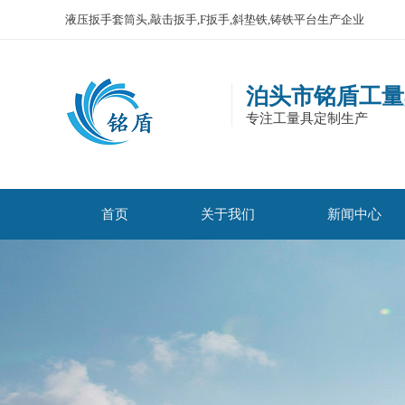
液压扳手套筒头,敲击扳手,F扳手,斜垫铁,铸铁平台生产企业
泊头市铭盾工量
专注工量具定制生产
首页
关于我们
新闻中心