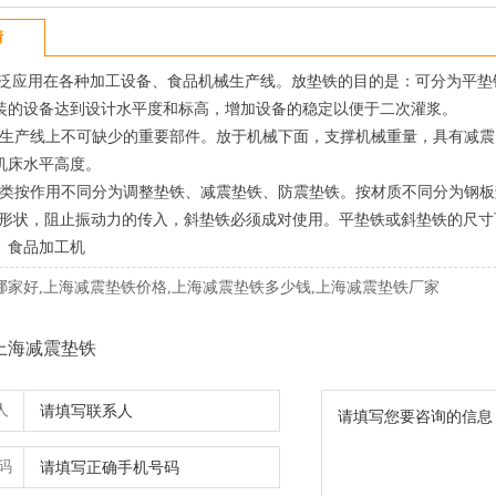
情
应用在各种加工设备、食品机械生产线。放垫铁的目的是：可分为平垫
装的设备达到设计水平度和标高，增加设备的稳定以便于二次灌浆。
产线上不可缺少的重要部件。放于机械下面，支撑机械重量，具有减震
机床水平高度。
按作用不同分为调整垫铁、减震垫铁、防震垫铁。按材质不同分为钢板垫铁(
的形状，阻止振动力的传入，斜垫铁必须成对使用。平垫铁或斜垫铁的尺
、食品加工机
哪家好,上海减震垫铁价格,上海减震垫铁多少钱,上海减震垫铁厂家
上海减震垫铁
人
码