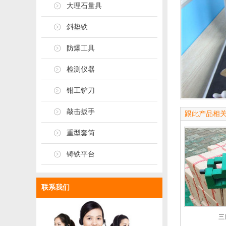
大理石量具
斜垫铁
防爆工具
检测仪器
钳工铲刀
敲击扳手
跟此产品相
重型套筒
铸铁平台
联系我们
三