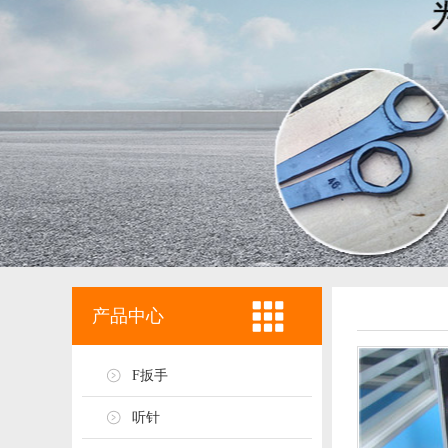
产品中心
F扳手
听针