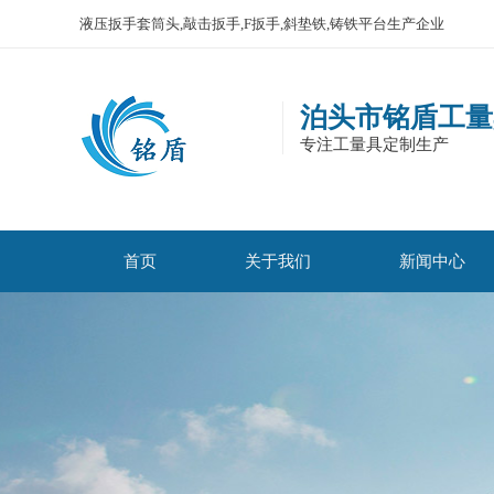
液压扳手套筒头,敲击扳手,F扳手,斜垫铁,铸铁平台生产企业
泊头市铭盾工量
专注工量具定制生产
首页
关于我们
新闻中心