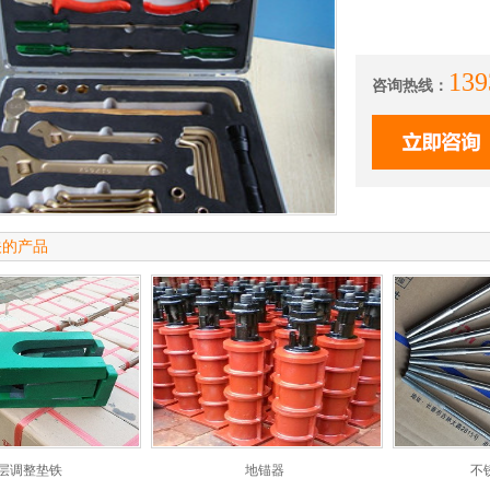
139
咨询热线：
关的产品
层调整垫铁
地锚器
不