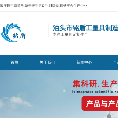
液压扳手套筒头,敲击扳手,F扳手,斜垫铁,铸铁平台生产企业
泊头市铭盾工量具制
专注工量具定制生产
首页
关于我们
新闻中心
产