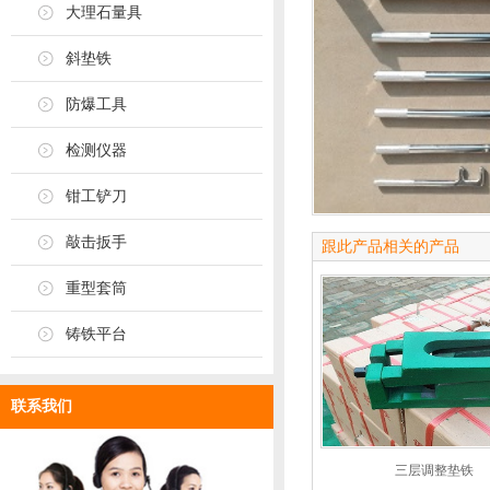
大理石量具
斜垫铁
防爆工具
检测仪器
钳工铲刀
敲击扳手
跟此产品相关的产品
重型套筒
铸铁平台
联系我们
三层调整垫铁