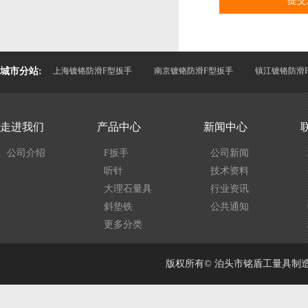
城市分站:
上海镀铬防滑F型扳手
南京镀铬防滑F型扳手
镇江镀铬防滑
走进我们
产品中心
新闻中心
公司介绍
F扳手
公司新闻
听针
技术资料
大理石量具
行业资讯
斜垫铁
公共通知
更多分类
版权所有© 泊头市铭盾工量具制