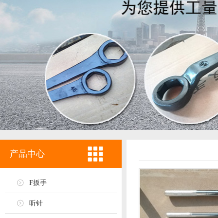
产品中心
F扳手
听针