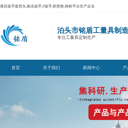
液压扳手套筒头,敲击扳手,F扳手,斜垫铁,铸铁平台生产企业
泊头市铭盾工量具制
专注工量具定制生产
首页
关于我们
新闻中心
产