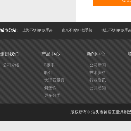
城市分站:
上海不锈钢F扳手架
南京不锈钢F扳手架
镇江不锈钢F扳手
走进我们
产品中心
新闻中心
公司介绍
F扳手
公司新闻
听针
技术资料
大理石量具
行业资讯
斜垫铁
公共通知
更多分类
版权所有© 泊头市铭盾工量具制