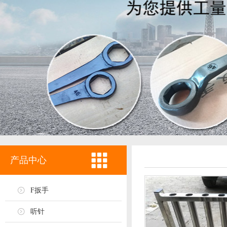
产品中心
F扳手
听针