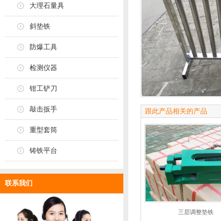
大理石量具
斜垫铁
防爆工具
检测仪器
钳工铲刀
敲击扳手
跟此产品相关的产品
重型套筒
铸铁平台
联系我们
三层调整垫铁