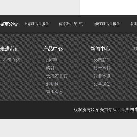
城市分站:
上海敲击呆扳手
南京敲击呆扳手
镇江敲击呆扳手
常
走进我们
产品中心
新闻中心
公司介绍
F扳手
公司新闻
听针
技术资料
大理石量具
行业资讯
斜垫铁
公共通知
更多分类
版权所有© 泊头市铭盾工量具制