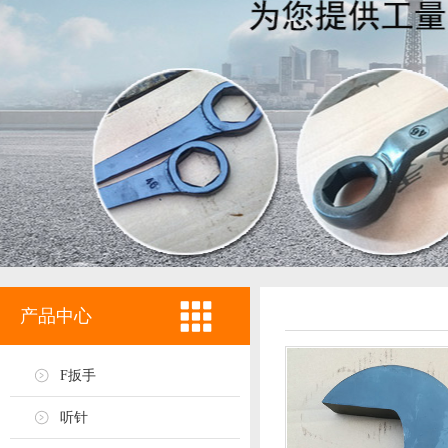
产品中心
F扳手
听针