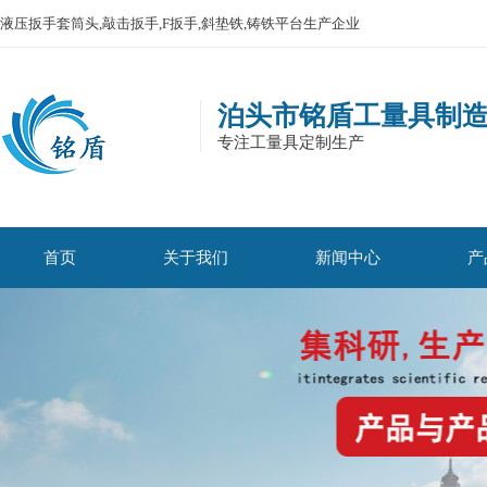
液压扳手套筒头,敲击扳手,F扳手,斜垫铁,铸铁平台生产企业
泊头市铭盾工量具制
专注工量具定制生产
首页
关于我们
新闻中心
产