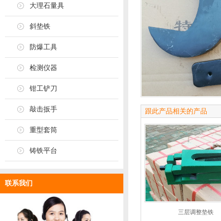
大理石量具
斜垫铁
防爆工具
检测仪器
钳工铲刀
敲击扳手
跟此产品相关的产品
重型套筒
铸铁平台
联系我们
三层调整垫铁