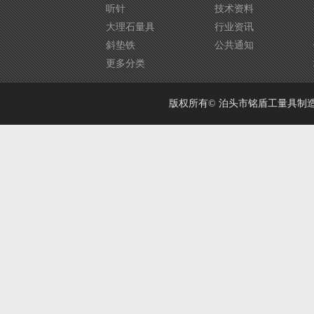
听针
技术资料
大理石量具
行业资讯
斜垫铁
公共通知
更多分类
版权所有© 泊头市铭盾工量具制